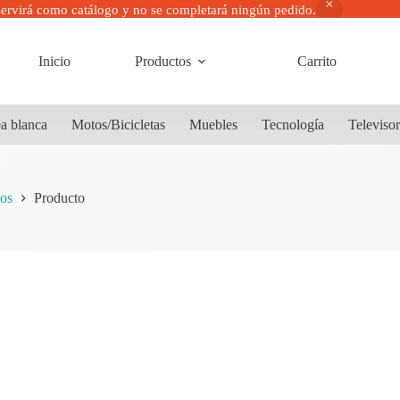
servirá como catálogo y no se completará ningún pedido.
Inicio
Productos
Carrito
a blanca
Motos/Bicicletas
Muebles
Tecnología
Televiso
os
Producto