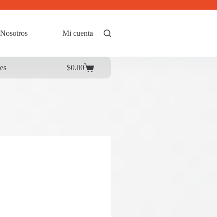
Nosotros
Mi cuenta
res
$
0.00
Carrito
de
compra