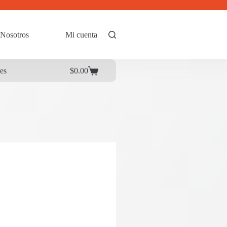
Nosotros
Mi cuenta
res
$
0.00
Carrito
de
compra