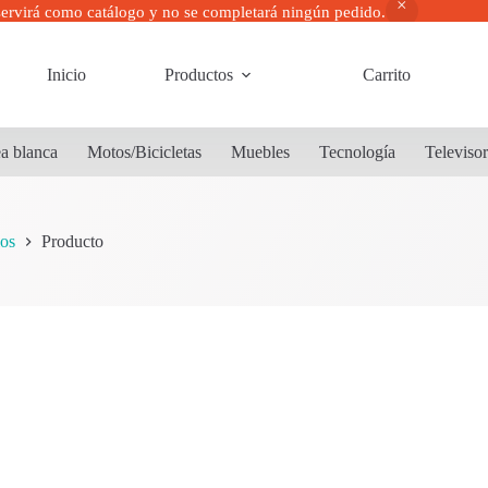
servirá como catálogo y no se completará ningún pedido.
Inicio
Productos
Carrito
a blanca
Motos/Bicicletas
Muebles
Tecnología
Televiso
os
Producto