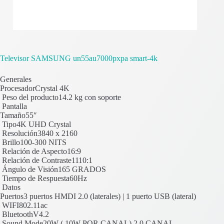
Televisor SAMSUNG un55au7000pxpa smart-4k
Generales
ProcesadorCrystal 4K
Peso del producto14.2 kg con soporte
Pantalla
Tamaño55″
Tipo4K UHD Crystal
Resolución3840 x 2160
Brillo100-300 NITS
Relación de Aspecto16:9
Relación de Contraste1110:1
Ángulo de Visión165 GRADOS
Tiempo de Respuesta60Hz
Datos
Puertos3 puertos HMDI 2.0 (laterales) | 1 puerto USB (lateral)
WIFI802.11ac
BluetoothV4.2
Sound Mode20W ( 10W POR CANAL) 2.0 CANAL