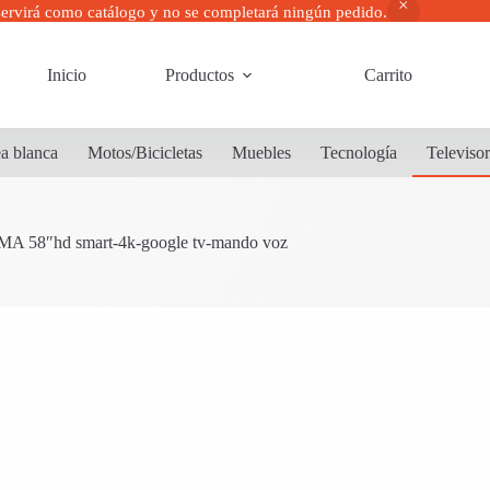
servirá como catálogo y no se completará ningún pedido.
Inicio
Productos
Carrito
a blanca
Motos/Bicicletas
Muebles
Tecnología
Televiso
A 58″hd smart-4k-google tv-mando voz