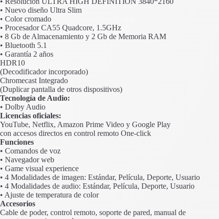
• Resolución ULTRA HIGH DEFINITION 3840*2160
• Nuevo diseño Ultra Slim
• Color cromado
• Procesador CA55 Quadcore, 1.5GHz
• 8 Gb de Almacenamiento y 2 Gb de Memoria RAM
• Bluetooth 5.1
• Garantía 2 años
HDR10
(Decodificador incorporado)
Chromecast Integrado
(Duplicar pantalla de otros dispositivos)
Tecnología de Audio:
• Dolby Audio
Licencias oficiales:
YouTube, Netflix, Amazon Prime Video y Google Play
con accesos directos en control remoto One-click
Funciones
• Comandos de voz
• Navegador web
• Game visual experience
• 4 Modalidades de imagen: Estándar, Película, Deporte, Usuario
• 4 Modalidades de audio: Estándar, Película, Deporte, Usuario
• Ajuste de temperatura de color
Accesorios
Cable de poder, control remoto, soporte de pared, manual de