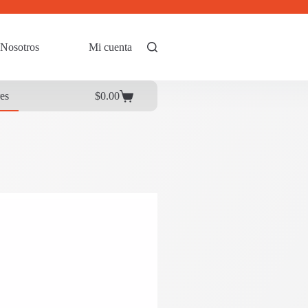
Nosotros
Mi cuenta
res
$
0.00
Carrito
de
compra