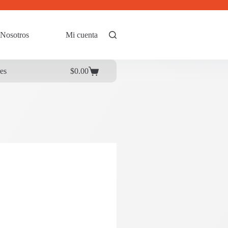
Nosotros
Mi cuenta
res
$
0.00
Carrito
de
compra