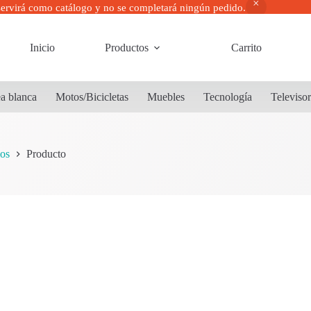
servirá como catálogo y no se completará ningún pedido.
Inicio
Productos
Carrito
a blanca
Motos/Bicicletas
Muebles
Tecnología
Televiso
os
Producto