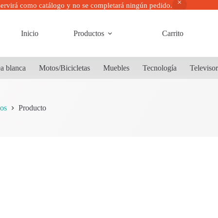
servirá como catálogo y no se completará ningún pedido.
Inicio
Productos
Carrito
a blanca
Motos/Bicicletas
Muebles
Tecnología
Televiso
os
Producto