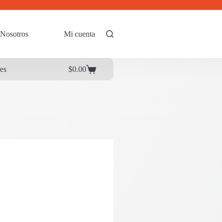
Nosotros
Mi cuenta
res
$
0.00
Carrito
de
compra