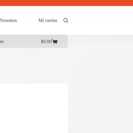
Nosotros
Mi cuenta
res
$
0.00
Carrito
de
compra