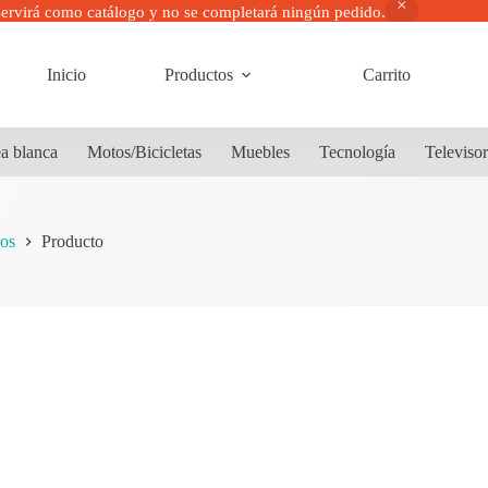
servirá como catálogo y no se completará ningún pedido.
Inicio
Productos
Carrito
a blanca
Motos/Bicicletas
Muebles
Tecnología
Televiso
os
Producto