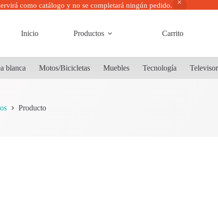
servirá como catálogo y no se completará ningún pedido.
Inicio
Productos
Carrito
a blanca
Motos/Bicicletas
Muebles
Tecnología
Televiso
os
Producto