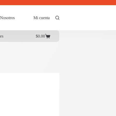
Nosotros
Mi cuenta
res
$
0.00
Carrito
de
compra