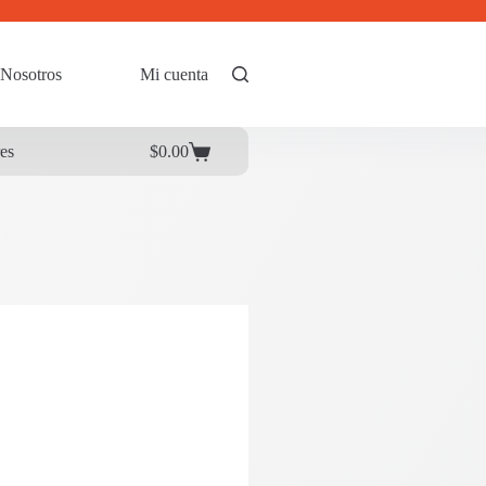
Nosotros
Mi cuenta
res
$
0.00
Carrito
de
compra