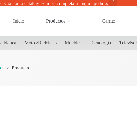
servirá como catálogo y no se completará ningún pedido.
Inicio
Productos
Carrito
a blanca
Motos/Bicicletas
Muebles
Tecnología
Televiso
os
Producto