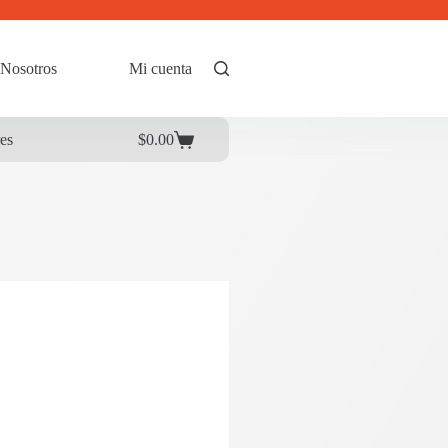
Nosotros
Mi cuenta
res
$
0.00
Carrito
de
compra