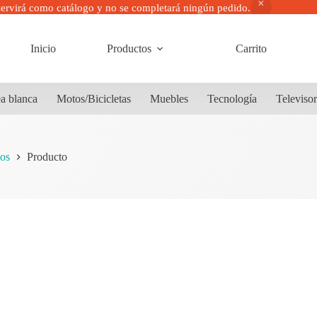
servirá como catálogo y no se completará ningún pedido.
Inicio
Productos
Carrito
a blanca
Motos/Bicicletas
Muebles
Tecnología
Televiso
os
Producto