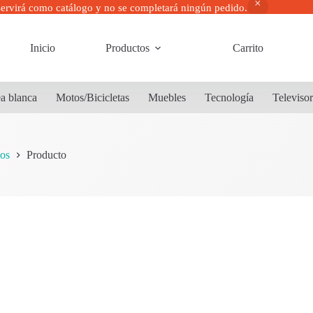
servirá como catálogo y no se completará ningún pedido.
Inicio
Productos
Carrito
a blanca
Motos/Bicicletas
Muebles
Tecnología
Televiso
os
Producto