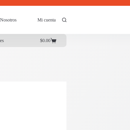
Nosotros
Mi cuenta
res
$
0.00
Carrito
de
compra