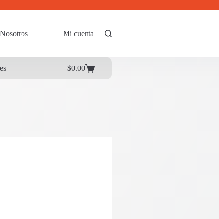
Nosotros
Mi cuenta
res
$
0.00
Carrito
de
compra