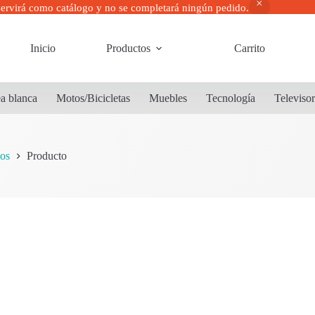
servirá como catálogo y no se completará ningún pedido.
Inicio
Productos
Carrito
a blanca
Motos/Bicicletas
Muebles
Tecnología
Televiso
os
Producto