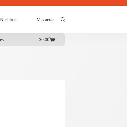
Nosotros
Mi cuenta
res
$
0.00
Carrito
de
compra