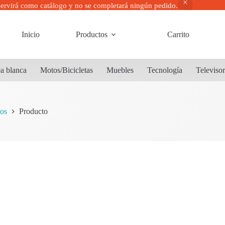
servirá como catálogo y no se completará ningún pedido.
Inicio
Productos
Carrito
a blanca
Motos/Bicicletas
Muebles
Tecnología
Televiso
os
Producto