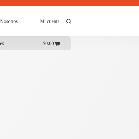
Nosotros
Mi cuenta
res
$
0.00
Carrito
de
compra