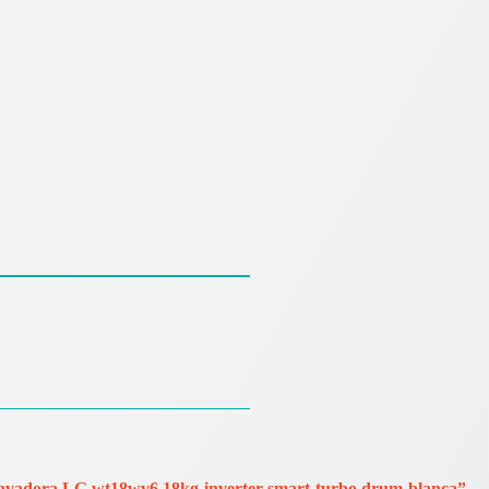
“Lavadora LG wt18wv6 18kg-inverter-smart-turbo drum-blanca”