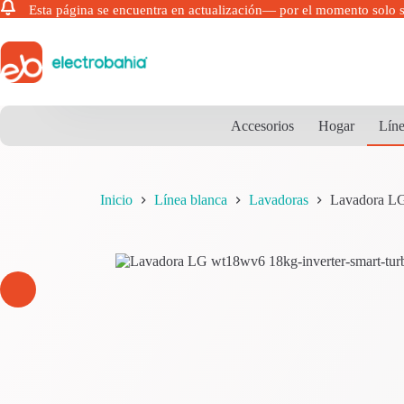
Esta página se encuentra en actualización— por el momento solo 
Saltar
al
contenido
Accesorios
Hogar
Líne
Inicio
Línea blanca
Lavadoras
Lavadora LG