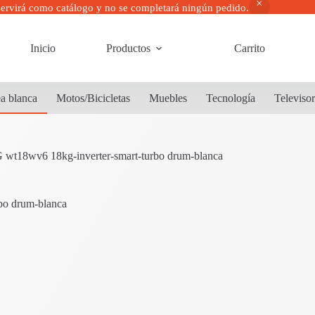
servirá como catálogo y no se completará ningún pedido.
Inicio
Productos
Carrito
a blanca
Motos/Bicicletas
Muebles
Tecnología
Televiso
 wt18wv6 18kg-inverter-smart-turbo drum-blanca