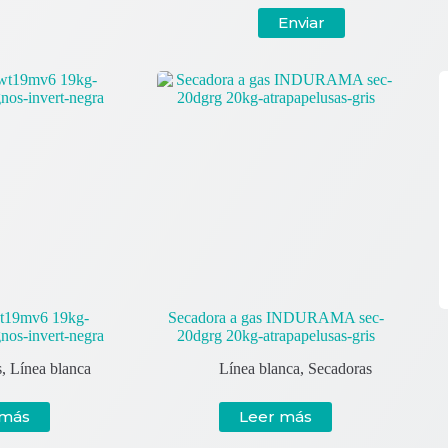
Enviar
t19mv6 19kg-
Secadora a gas INDURAMA sec-
gnos-invert-negra
20dgrg 20kg-atrapapelusas-gris
s
,
Línea blanca
Línea blanca
,
Secadoras
 más
Leer más